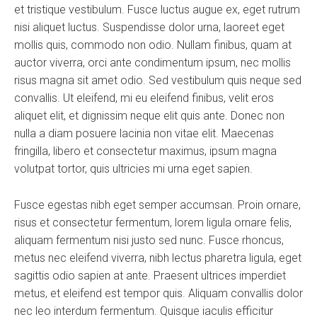
et tristique vestibulum. Fusce luctus augue ex, eget rutrum
nisi aliquet luctus. Suspendisse dolor urna, laoreet eget
mollis quis, commodo non odio. Nullam finibus, quam at
auctor viverra, orci ante condimentum ipsum, nec mollis
risus magna sit amet odio. Sed vestibulum quis neque sed
convallis. Ut eleifend, mi eu eleifend finibus, velit eros
aliquet elit, et dignissim neque elit quis ante. Donec non
nulla a diam posuere lacinia non vitae elit. Maecenas
fringilla, libero et consectetur maximus, ipsum magna
volutpat tortor, quis ultricies mi urna eget sapien.
Fusce egestas nibh eget semper accumsan. Proin ornare,
risus et consectetur fermentum, lorem ligula ornare felis,
aliquam fermentum nisi justo sed nunc. Fusce rhoncus,
metus nec eleifend viverra, nibh lectus pharetra ligula, eget
sagittis odio sapien at ante. Praesent ultrices imperdiet
metus, et eleifend est tempor quis. Aliquam convallis dolor
nec leo interdum fermentum. Quisque iaculis efficitur