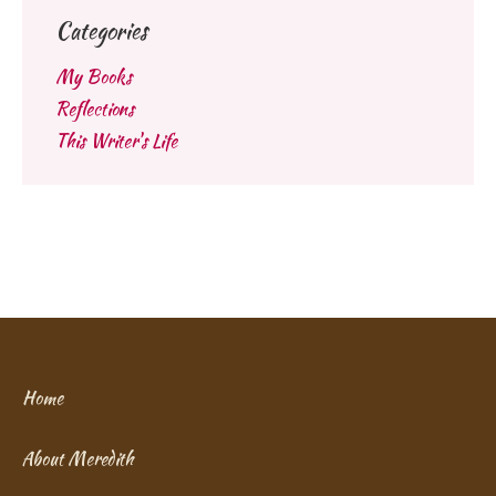
Categories
My Books
Reflections
This Writer's Life
Home
About Meredith