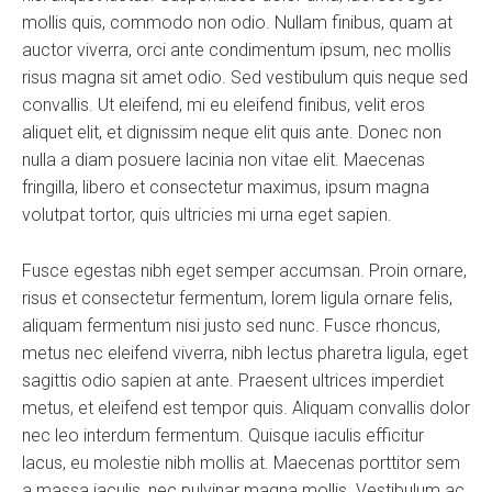
mollis quis, commodo non odio. Nullam finibus, quam at
auctor viverra, orci ante condimentum ipsum, nec mollis
risus magna sit amet odio. Sed vestibulum quis neque sed
convallis. Ut eleifend, mi eu eleifend finibus, velit eros
aliquet elit, et dignissim neque elit quis ante. Donec non
nulla a diam posuere lacinia non vitae elit. Maecenas
fringilla, libero et consectetur maximus, ipsum magna
volutpat tortor, quis ultricies mi urna eget sapien.
Fusce egestas nibh eget semper accumsan. Proin ornare,
risus et consectetur fermentum, lorem ligula ornare felis,
aliquam fermentum nisi justo sed nunc. Fusce rhoncus,
metus nec eleifend viverra, nibh lectus pharetra ligula, eget
sagittis odio sapien at ante. Praesent ultrices imperdiet
metus, et eleifend est tempor quis. Aliquam convallis dolor
nec leo interdum fermentum. Quisque iaculis efficitur
lacus, eu molestie nibh mollis at. Maecenas porttitor sem
a massa iaculis, nec pulvinar magna mollis. Vestibulum ac