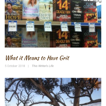
What it Means to Have Grit
5 October 2018
|
This Writer's Life