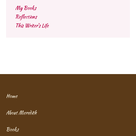
My Books
Reflections
This Writer's Life
Home
About Meredith
Books