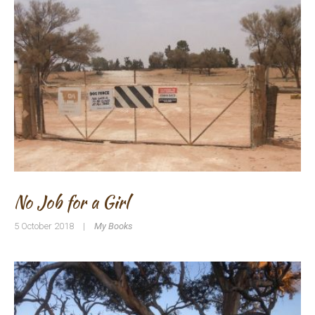
No Job for a Girl
5 October 2018
|
My Books