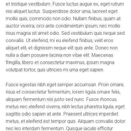
et tristique vestibulum. Fusce luctus augue ex, eget rutrum
nisi aliquet luctus. Suspendisse dolor urna, laoreet eget
mollis quis, commodo non odio. Nullam finibus, quam at
auctor viverra, orci ante condimentum ipsum, nec mollis
risus magna sit amet odio. Sed vestibulum quis neque sed
convallis. Ut eleifend, mi eu eleifend finibus, velit eros
aliquet elit, et dignissim neque elit quis ante. Donec non
nulla a diam posuere lacinia non vitae elit. Maecenas
fringilla, libero et consectetur maximus, ipsum magna
volutpat tortor, quis ultricies mi urna eget sapien.
Fusce egestas nibh eget semper accumsan. Proin ornare,
risus et consectetur fermentum, lorem ligula ornare felis,
aliquam fermentum nisi justo sed nunc. Fusce rhoncus,
metus nec eleifend viverra, nibh lectus pharetra ligula, eget
sagittis odio sapien at ante. Praesent ultrices imperdiet
metus, et eleifend est tempor quis. Aliquam convallis dolor
nec leo interdum fermentum. Quisque iaculis efficitur