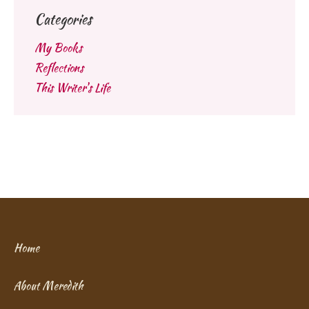
Categories
My Books
Reflections
This Writer's Life
Home
About Meredith