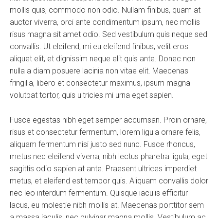
mollis quis, commodo non odio. Nullam finibus, quam at
auctor viverra, orci ante condimentum ipsum, nec mollis
risus magna sit amet odio. Sed vestibulum quis neque sed
convallis. Ut eleifend, mi eu eleifend finibus, velit eros
aliquet elit, et dignissim neque elit quis ante. Donec non
nulla a diam posuere lacinia non vitae elit. Maecenas
fringilla, libero et consectetur maximus, ipsum magna
volutpat tortor, quis ultricies mi urna eget sapien.
Fusce egestas nibh eget semper accumsan. Proin ornare,
risus et consectetur fermentum, lorem ligula ornare felis,
aliquam fermentum nisi justo sed nunc. Fusce rhoncus,
metus nec eleifend viverra, nibh lectus pharetra ligula, eget
sagittis odio sapien at ante. Praesent ultrices imperdiet
metus, et eleifend est tempor quis. Aliquam convallis dolor
nec leo interdum fermentum. Quisque iaculis efficitur
lacus, eu molestie nibh mollis at. Maecenas porttitor sem
a massa iaculis, nec pulvinar magna mollis. Vestibulum ac