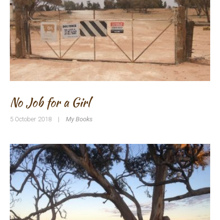
No Job for a Girl
5 October 2018
|
My Books