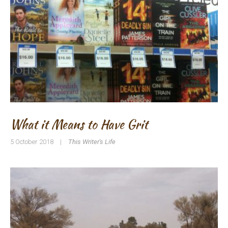
What it Means to Have Grit
5 October 2018
|
This Writer's Life