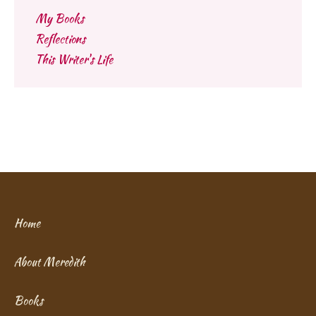
My Books
Reflections
This Writer's Life
Home
About Meredith
Books