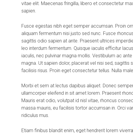
vitae elit. Maecenas fringilla, libero et consectetur m
sapien.
Fusce egestas nibh eget semper accumsan. Proin ornare
aliquam fermentum nisi justo sed nunc. Fusce rhoncus, 
sagittis odio sapien at ante. Praesent ultrices imperdi
leo interdum fermentum. Quisque iaculis efficitur lac
iaculis, nec pulvinar magna mollis. Vestibulum ac ante
magna. Ut sapien dolor, placerat vel nisi sed, sagittis su
facilisis risus. Proin eget consectetur tellus. Nulla m
Morbi et sem at lectus dapibus aliquet. Donec sempe
ullamcorper eleifend in sit amet lorem. Praesent rhon
Mauris erat odio, volutpat id nisl vitae, rhoncus conse
massa mauris, eu facilisis tortor accumsan in. Orci v
ridiculus mus.
Etiam finibus blandit enim, eget hendrerit lorem viver