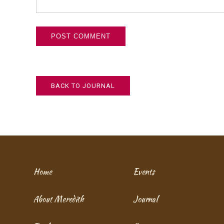
BACK TO JOURNAL
Home
Events
About Meredith
Journal