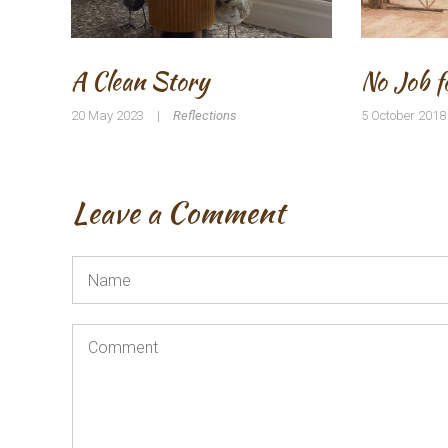
A Clean Story
No Job fo
20 May 2023
|
Reflections
5 October 2018
Leave a Comment
Name
*
Comment