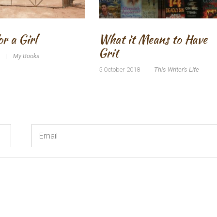
r a Girl
What it Means to Have
Grit
|
My Books
5 October 2018
|
This Writer's Life
Email
*