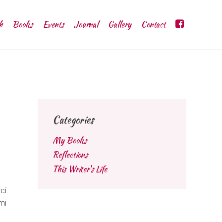
h
Books
Events
Journal
Gallery
Contact
Categories
My Books
Reflections
This Writer's Life
ci
mi