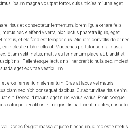
aximus, ipsum magna volutpat tortor, quis ultricies mi urna eget
, risus et consectetur fermentum, lorem ligula ornare felis,
metus nec eleifend viverra, nibh lectus pharetra ligula, eget
et metus, et eleifend est tempor quis. Aliquam convallis dolor ne
us, eu molestie nibh mollis at. Maecenas porttitor sem a massa
 ex. Etiam velit metus, mattis eu fermentum placerat, blandit et
scipit nisl. Pellentesque lectus nisi, hendrerit id nulla sed, molest
alesuada eget ex vitae vestibulum.
r et eros fermentum elementum. Cras at lacus vel mauris
cus diam nec nibh consequat dapibus. Curabitur vitae risus enim.
quat elit. Donec id mauris eget nunc varius varius. Proin congue
arius natoque penatibus et magnis dis parturient montes, nascetur
ra vel. Donec feugiat massa et justo bibendum, id molestie metus