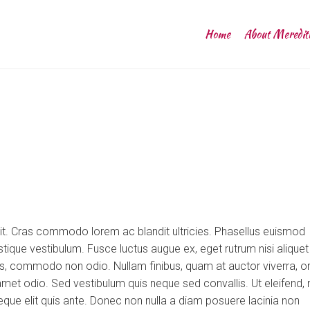
Home
About Meredit
lit. Cras commodo lorem ac blandit ultricies. Phasellus euismod
tique vestibulum. Fusce luctus augue ex, eget rutrum nisi aliquet
uis, commodo non odio. Nullam finibus, quam at auctor viverra, or
et odio. Sed vestibulum quis neque sed convallis. Ut eleifend, 
m neque elit quis ante. Donec non nulla a diam posuere lacinia non