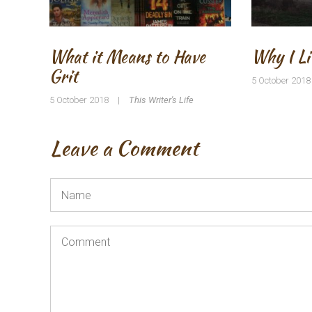
What it Means to Have
Why I Li
Grit
5 October 2018
5 October 2018
|
This Writer's Life
Leave a Comment
Name
*
Comment