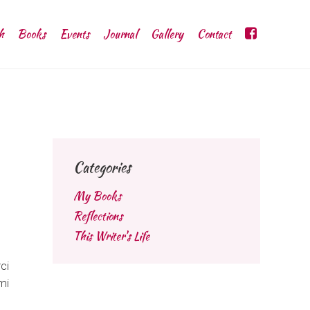
h
Books
Events
Journal
Gallery
Contact
Categories
My Books
Reflections
This Writer's Life
ci
mi