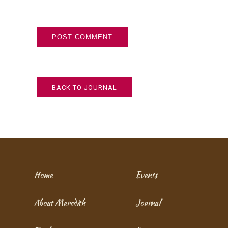
BACK TO JOURNAL
Home
Events
About Meredith
Journal