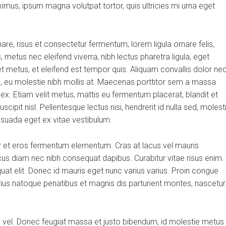
aximus, ipsum magna volutpat tortor, quis ultricies mi urna eget
, risus et consectetur fermentum, lorem ligula ornare felis,
metus nec eleifend viverra, nibh lectus pharetra ligula, eget
et metus, et eleifend est tempor quis. Aliquam convallis dolor ne
us, eu molestie nibh mollis at. Maecenas porttitor sem a massa
 ex. Etiam velit metus, mattis eu fermentum placerat, blandit et
scipit nisl. Pellentesque lectus nisi, hendrerit id nulla sed, molest
alesuada eget ex vitae vestibulum.
r et eros fermentum elementum. Cras at lacus vel mauris
cus diam nec nibh consequat dapibus. Curabitur vitae risus enim.
quat elit. Donec id mauris eget nunc varius varius. Proin congue
arius natoque penatibus et magnis dis parturient montes, nascetur
ra vel. Donec feugiat massa et justo bibendum, id molestie metus