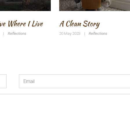
ve Where I Live
A Clean Story
|
Reflections
20 May 2023
|
Reflections
Email
*