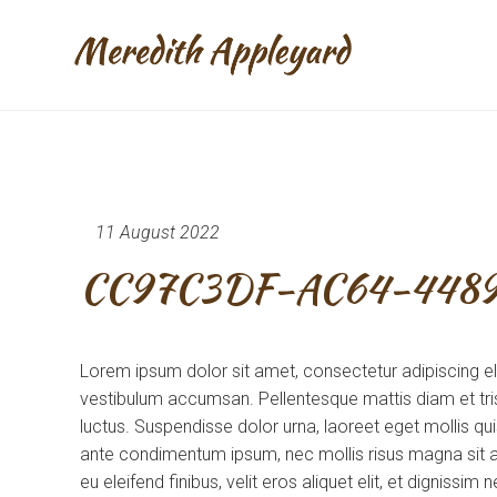
11 August 2022
CC97C3DF-AC64-448
Lorem ipsum dolor sit amet, consectetur adipiscing e
vestibulum accumsan. Pellentesque mattis diam et tris
luctus. Suspendisse dolor urna, laoreet eget mollis q
ante condimentum ipsum, nec mollis risus magna sit am
eu eleifend finibus, velit eros aliquet elit, et dignissi