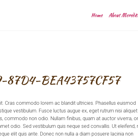
Home
About Meredit
9-87D4-BEA43757CF57
lit. Cras commodo lorem ac blandit ultricies. Phasellus euismod
tique vestibulum. Fusce luctus augue ex, eget rutrum nisi aliquet
uis, commodo non odio. Nullam finibus, quam at auctor viverra, or
et odio. Sed vestibulum quis neque sed convallis. Ut eleifend, 
m neque elit quis ante. Donec non nulla a diam posuere lacinia non