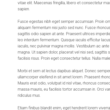
vitae elit. Maecenas fringilla, libero et consectetur m
sapien.
Fusce egestas nibh eget semper accumsan. Proin ornare
aliquam fermentum nisi justo sed nunc. Fusce rhoncus, 
sagittis odio sapien at ante. Praesent ultrices imperdi
leo interdum fermentum. Quisque iaculis efficitur lac
iaculis, nec pulvinar magna mollis. Vestibulum ac ante
magna. Ut sapien dolor, placerat vel nisi sed, sagittis su
facilisis risus. Proin eget consectetur tellus. Nulla m
Morbi et sem at lectus dapibus aliquet. Donec sempe
ullamcorper eleifend in sit amet lorem. Praesent rhon
Mauris erat odio, volutpat id nisl vitae, rhoncus conse
massa mauris, eu facilisis tortor accumsan in. Orci v
ridiculus mus.
Etiam finibus blandit enim, eget hendrerit lorem viver