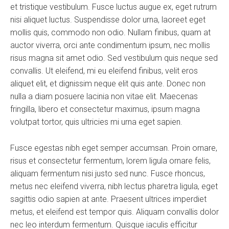
et tristique vestibulum. Fusce luctus augue ex, eget rutrum
nisi aliquet luctus. Suspendisse dolor urna, laoreet eget
mollis quis, commodo non odio. Nullam finibus, quam at
auctor viverra, orci ante condimentum ipsum, nec mollis
risus magna sit amet odio. Sed vestibulum quis neque sed
convallis. Ut eleifend, mi eu eleifend finibus, velit eros
aliquet elit, et dignissim neque elit quis ante. Donec non
nulla a diam posuere lacinia non vitae elit. Maecenas
fringilla, libero et consectetur maximus, ipsum magna
volutpat tortor, quis ultricies mi urna eget sapien.
Fusce egestas nibh eget semper accumsan. Proin ornare,
risus et consectetur fermentum, lorem ligula ornare felis,
aliquam fermentum nisi justo sed nunc. Fusce rhoncus,
metus nec eleifend viverra, nibh lectus pharetra ligula, eget
sagittis odio sapien at ante. Praesent ultrices imperdiet
metus, et eleifend est tempor quis. Aliquam convallis dolor
nec leo interdum fermentum. Quisque iaculis efficitur