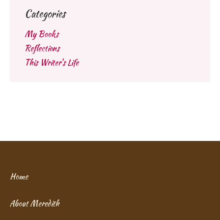
Categories
My Books
Reflections
This Writer's Life
Home
About Meredith