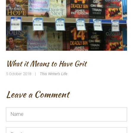
What it Means to Have Grit
5 October 2018
|
This Writer's Life
Leave a Comment
Name
*
Email