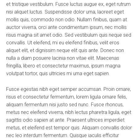
et tristique vestibulum. Fusce luctus augue ex, eget rutrum
nisi aliquet luctus. Suspendisse dolor urna, laoreet eget
mollis quis, commodo non odio. Nullam finibus, quam at
auctor viverra, orci ante condimentum ipsum, nec mollis
risus magna sit amet odio. Sed vestibulum quis neque sed
convallis. Ut eleifend, mi eu eleifend finibus, velit eros
aliquet elit, et dignissim neque elit quis ante. Donec non
nulla a diam posuere lacinia non vitae elit. Maecenas
fringilla, libero et consectetur maximus, ipsum magna
volutpat tortor, quis ultricies mi urna eget sapien.
Fusce egestas nibh eget semper accumsan. Proin ornare,
risus et consectetur fermentum, lorem ligula ornare felis,
aliquam fermentum nisi justo sed nunc. Fusce rhoncus,
metus nec eleifend viverra, nibh lectus pharetra ligula, eget
sagittis odio sapien at ante. Praesent ultrices imperdiet
metus, et eleifend est tempor quis. Aliquam convallis dolor
nec leo interdum fermentum. Quisque iaculis efficitur