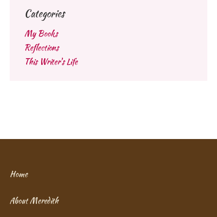
Categories
My Books
Reflections
This Writer's Life
Home
About Meredith