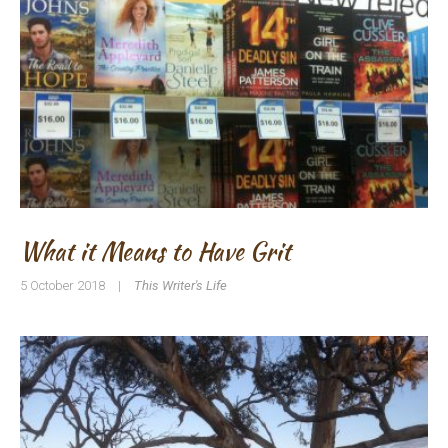
What it Means to Have Grit
5 October 2018
|
This Writer's Life