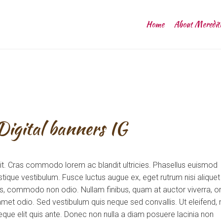
Home
About Meredit
igital banners IG
lit. Cras commodo lorem ac blandit ultricies. Phasellus euismod
tique vestibulum. Fusce luctus augue ex, eget rutrum nisi aliquet
uis, commodo non odio. Nullam finibus, quam at auctor viverra, or
et odio. Sed vestibulum quis neque sed convallis. Ut eleifend, 
m neque elit quis ante. Donec non nulla a diam posuere lacinia non