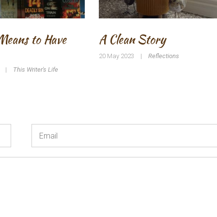
Means to Have
A Clean Story
20 May 2023
|
Reflections
|
This Writer's Life
Email
*