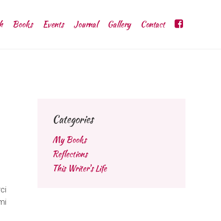
h
Books
Events
Journal
Gallery
Contact
Categories
My Books
Reflections
This Writer's Life
ci
mi