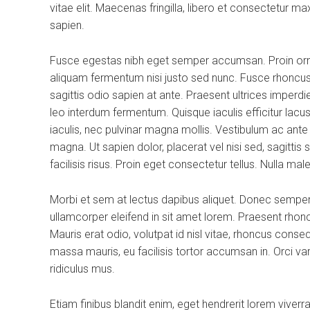
vitae elit. Maecenas fringilla, libero et consectetur m
sapien.
Fusce egestas nibh eget semper accumsan. Proin ornare
aliquam fermentum nisi justo sed nunc. Fusce rhoncus, 
sagittis odio sapien at ante. Praesent ultrices imperdi
leo interdum fermentum. Quisque iaculis efficitur lac
iaculis, nec pulvinar magna mollis. Vestibulum ac ante
magna. Ut sapien dolor, placerat vel nisi sed, sagittis su
facilisis risus. Proin eget consectetur tellus. Nulla m
Morbi et sem at lectus dapibus aliquet. Donec sempe
ullamcorper eleifend in sit amet lorem. Praesent rhon
Mauris erat odio, volutpat id nisl vitae, rhoncus conse
massa mauris, eu facilisis tortor accumsan in. Orci v
ridiculus mus.
Etiam finibus blandit enim, eget hendrerit lorem viver