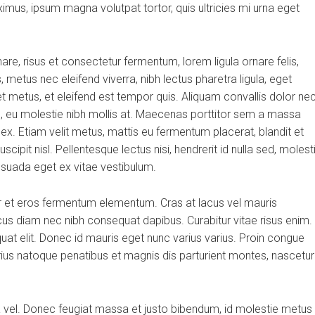
aximus, ipsum magna volutpat tortor, quis ultricies mi urna eget
, risus et consectetur fermentum, lorem ligula ornare felis,
metus nec eleifend viverra, nibh lectus pharetra ligula, eget
et metus, et eleifend est tempor quis. Aliquam convallis dolor ne
us, eu molestie nibh mollis at. Maecenas porttitor sem a massa
 ex. Etiam velit metus, mattis eu fermentum placerat, blandit et
scipit nisl. Pellentesque lectus nisi, hendrerit id nulla sed, molest
alesuada eget ex vitae vestibulum.
r et eros fermentum elementum. Cras at lacus vel mauris
cus diam nec nibh consequat dapibus. Curabitur vitae risus enim.
quat elit. Donec id mauris eget nunc varius varius. Proin congue
arius natoque penatibus et magnis dis parturient montes, nascetur
ra vel. Donec feugiat massa et justo bibendum, id molestie metus