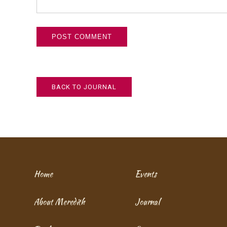
BACK TO JOURNAL
Home
Events
About Meredith
Journal