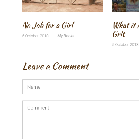
No Job for a Girl
What it 
Grit
5 October 2018
|
My Books
5 October 2018
Leave a Comment
Name
*
Comment