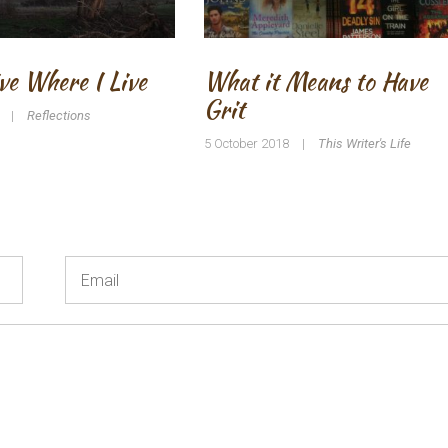
ve Where I Live
What it Means to Have
Grit
|
Reflections
5 October 2018
|
This Writer's Life
Email
*