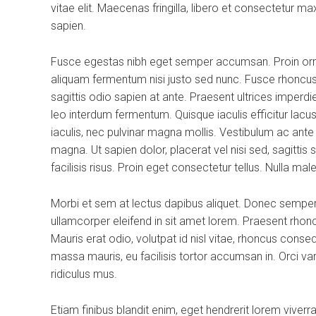
vitae elit. Maecenas fringilla, libero et consectetur m
sapien.
Fusce egestas nibh eget semper accumsan. Proin ornare
aliquam fermentum nisi justo sed nunc. Fusce rhoncus, 
sagittis odio sapien at ante. Praesent ultrices imperdi
leo interdum fermentum. Quisque iaculis efficitur lac
iaculis, nec pulvinar magna mollis. Vestibulum ac ante
magna. Ut sapien dolor, placerat vel nisi sed, sagittis su
facilisis risus. Proin eget consectetur tellus. Nulla m
Morbi et sem at lectus dapibus aliquet. Donec sempe
ullamcorper eleifend in sit amet lorem. Praesent rhon
Mauris erat odio, volutpat id nisl vitae, rhoncus conse
massa mauris, eu facilisis tortor accumsan in. Orci v
ridiculus mus.
Etiam finibus blandit enim, eget hendrerit lorem viver