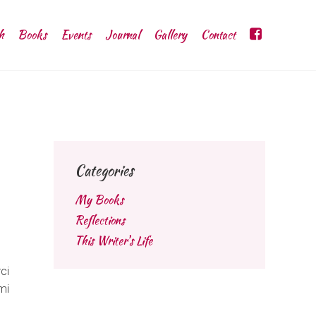
h
Books
Events
Journal
Gallery
Contact
Categories
My Books
Reflections
This Writer's Life
ci
mi