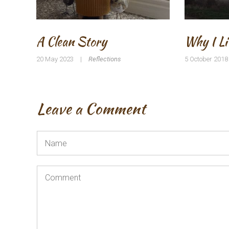
A Clean Story
Why I Li
20 May 2023
|
Reflections
5 October 2018
Leave a Comment
Name
*
Comment