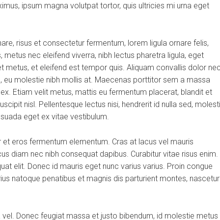
aximus, ipsum magna volutpat tortor, quis ultricies mi urna eget
, risus et consectetur fermentum, lorem ligula ornare felis,
metus nec eleifend viverra, nibh lectus pharetra ligula, eget
et metus, et eleifend est tempor quis. Aliquam convallis dolor ne
us, eu molestie nibh mollis at. Maecenas porttitor sem a massa
 ex. Etiam velit metus, mattis eu fermentum placerat, blandit et
scipit nisl. Pellentesque lectus nisi, hendrerit id nulla sed, molest
alesuada eget ex vitae vestibulum.
r et eros fermentum elementum. Cras at lacus vel mauris
cus diam nec nibh consequat dapibus. Curabitur vitae risus enim.
quat elit. Donec id mauris eget nunc varius varius. Proin congue
arius natoque penatibus et magnis dis parturient montes, nascetur
ra vel. Donec feugiat massa et justo bibendum, id molestie metus