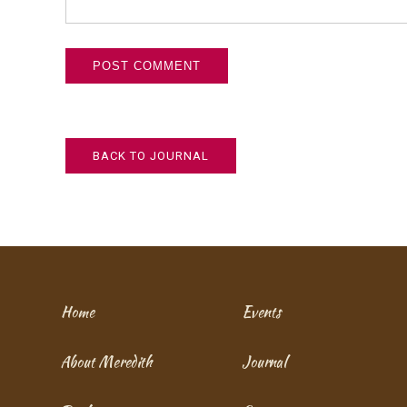
BACK TO JOURNAL
Home
Events
About Meredith
Journal