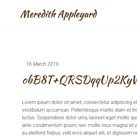
16 March 2019
obB8T+QRSDqqUp2Ky
Lorem ipsum dolor sit amet, consectetur adipiscing e
vestibulum accumsan. Pellentesque mattis diam et tris
luctus. Suspendisse dolor urna, laoreet eget mollis q
ante condimentum ipsum, nec mollis risus magna sit am
eu eleifend finibus, velit eros aliquet elit, et dignissi