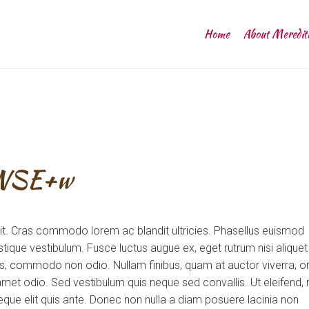
Home
About Meredit
WSE+w
lit. Cras commodo lorem ac blandit ultricies. Phasellus euismod
tique vestibulum. Fusce luctus augue ex, eget rutrum nisi aliquet
uis, commodo non odio. Nullam finibus, quam at auctor viverra, or
et odio. Sed vestibulum quis neque sed convallis. Ut eleifend, 
m neque elit quis ante. Donec non nulla a diam posuere lacinia non